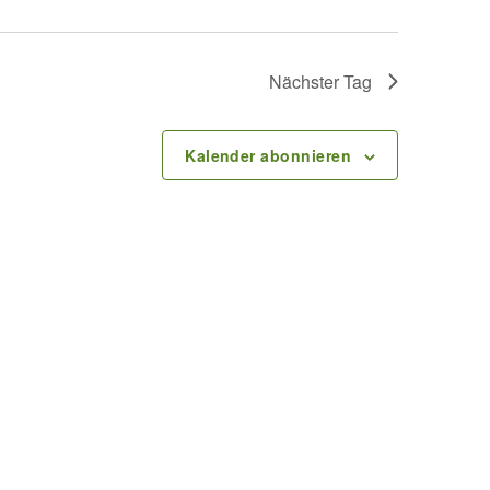
s
Nächster Tag
t
a
Kalender abonnieren
l
t
u
n
g