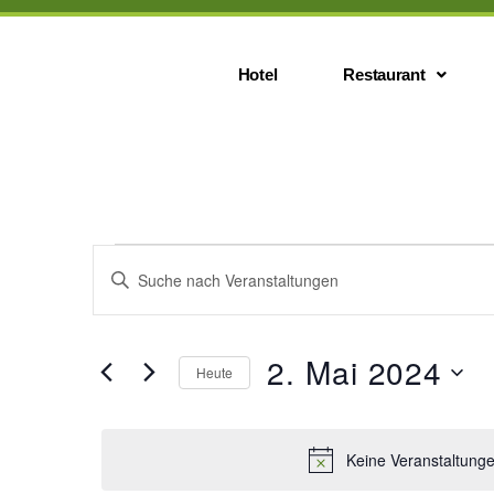
Hotel
Restaurant
V
B
i
t
e
t
e
2. Mai 2024
Heute
S
r
c
D
h
a
l
t
a
Keine Veranstaltunge
ü
u
s
m