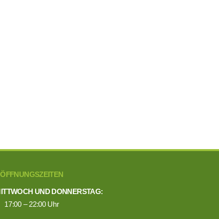
A
n
s
i
c
h
t
e
ÖFFNUNGSZEITEN
n
MITTWOCH UND DONNERSTAG:
17:00 – 22:00 Uhr